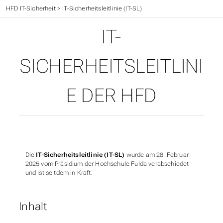
HFD IT-Sicherheit
>
IT-Sicherheitsleitlinie (IT-SL)
IT-
SICHERHEITSLEITLINI
E DER HFD
VERSION 28.02.2025
Die
IT-Sicherheitsleitlinie (IT-SL)
wurde am 28. Februar
2025 vom Präsidium der Hochschule Fulda verabschiedet
und ist seitdem in Kraft.
Inhalt