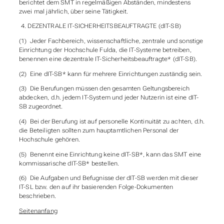
berichtet dem SMT in regelmäßigen Abständen, mindestens
zwei mal jährlich, über seine Tätigkeit.
DEZENTRALE IT-SICHERHEITSBEAUFTRAGTE (dIT-SB)
(1) Jeder Fachbereich, wissenschaftliche, zentrale und sonstige
Einrichtung der Hochschule Fulda, die IT-Systeme betreiben,
benennen eine dezentrale IT-Sicherheitsbeauftragte* (dIT-SB).
(2) Eine dIT-SB* kann für mehrere Einrichtungen zuständig sein.
(3) Die Berufungen müssen den gesamten Geltungsbereich
abdecken, d.h. jedem IT-System und jeder Nutzer
in ist eine dIT-
SB
zugeordnet.
(4) Bei der Berufung ist auf personelle Kontinuität zu achten, d.h.
die Beteiligten sollten zum hauptamtlichen Personal der
Hochschule gehören.
(5) Benennt eine Einrichtung keine dIT-SB*, kann das SMT eine
kommissarische dIT-SB* bestellen.
(6) Die Aufgaben und Befugnisse der dIT-SB werden mit dieser
IT-SL bzw. den auf ihr basierenden Folge-Dokumenten
beschrieben.
Seitenanfang