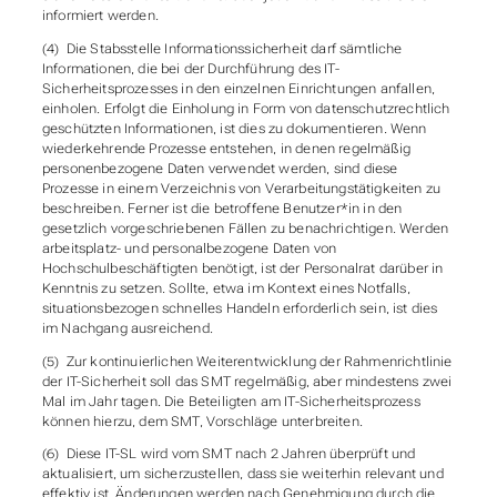
informiert werden.
(4) Die Stabsstelle Informationssicherheit darf sämtliche
Informationen, die bei der Durchführung des IT-
Sicherheitsprozesses in den einzelnen Einrichtungen anfallen,
einholen. Erfolgt die Einholung in Form von datenschutzrechtlich
geschützten Informationen, ist dies zu dokumentieren. Wenn
wiederkehrende Prozesse entstehen, in denen regelmäßig
personenbezogene Daten verwendet werden, sind diese
Prozesse in einem Verzeichnis von Verarbeitungstätigkeiten zu
beschreiben. Ferner ist die betroffene Benutzer*in in den
gesetzlich vorgeschriebenen Fällen zu benachrichtigen. Werden
arbeitsplatz- und personalbezogene Daten von
Hochschulbeschäftigten benötigt, ist der Personalrat darüber in
Kenntnis zu setzen. Sollte, etwa im Kontext eines Notfalls,
situationsbezogen schnelles Handeln erforderlich sein, ist dies
im Nachgang ausreichend.
(5) Zur kontinuierlichen Weiterentwicklung der Rahmenrichtlinie
der IT-Sicherheit soll das SMT regelmäßig, aber mindestens zwei
Mal im Jahr tagen. Die Beteiligten am IT-Sicherheitsprozess
können hierzu, dem SMT, Vorschläge unterbreiten.
(6) Diese IT-SL wird vom SMT nach 2 Jahren überprüft und
aktualisiert, um sicherzustellen, dass sie weiterhin relevant und
effektiv ist. Änderungen werden nach Genehmigung durch die