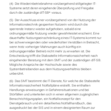
(4) Die Wiederinbetriebnahme vorübergehend stillgelegter IT-
Systeme setzt deren eingehende Überprüfung und Freigabe
durch die zuständige dIT-SB* voraus.
(5) Der Ausschluss einer vorübergehend von der Nutzung der
Informationstechnik gesperrten Nutzer
in wird durch die
sperrende Instanz wieder aufgehoben, sobald eine
ordnungsgemäße Nutzung wieder gewährleistet erscheint. Eine
dauerhafte Nutzungseinschränkung eines IT-Systems kommt nur
bei schwerwiegenden oder wiederholten Verstößen in Betracht,
wenn trotz vorheriger Mahnungen auch künftig ein
ordnungsgemäßer Betrieb nicht mehr zu erwarten ist. Die
Entscheidung trifft die Stabsstelle Informationssicherheit nach
eingehender Beratung mit dem SMT und der zuständigen dIT-SB
.
Mögliche Ansprüche der Hochschule sowie des
Systembetreibenden aus dem Nutzungsverhältnis bleiben
unberührt.
(6) Das SMT bestimmt die IT-Dienste, für welche die Stabsstelle
Informationssicherheit Notfallpläne erstellt. Sie enthalten
Handlungs-anweisungen in Gefahrensituationen und bei
Störfällen und unterteilen sich in einen allgemein zugänglichen
Benachrichtigungsplan, ein Notfallkonzept für den
Dienstgebrauch und ein detailliertes Notfallhandbuch, das
ausgedruckt bei der SIS und in einem designierten Raum zur