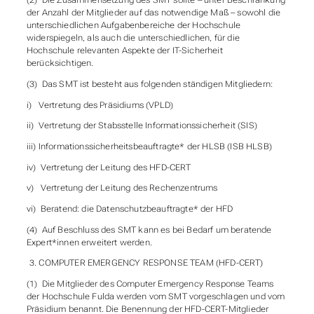
(2) Die Zusammensetzung des SMT sollte – unter Beschränkung
der Anzahl der Mitglieder auf das notwendige Maß – sowohl die
unterschiedlichen Aufgabenbereiche der Hochschule
widerspiegeln, als auch die unterschiedlichen, für die
Hochschule relevanten Aspekte der IT-Sicherheit
berücksichtigen.
(3) Das SMT ist besteht aus folgenden ständigen Mitgliedern:
i) Vertretung des Präsidiums (VPLD)
ii) Vertretung der Stabsstelle Informationssicherheit (SIS)
iii) Informationssicherheitsbeauftragte* der HLSB (ISB HLSB)
iv) Vertretung der Leitung des HFD-CERT
v) Vertretung der Leitung des Rechenzentrums
vi) Beratend: die Datenschutzbeauftragte* der HFD
(4) Auf Beschluss des SMT kann es bei Bedarf um beratende
Expert*innen erweitert werden.
COMPUTER EMERGENCY RESPONSE TEAM (HFD-CERT)
(1) Die Mitglieder des Computer Emergency Response Teams
der Hochschule Fulda werden vom SMT vorgeschlagen und vom
Präsidium benannt. Die Benennung der HFD-CERT-Mitglieder