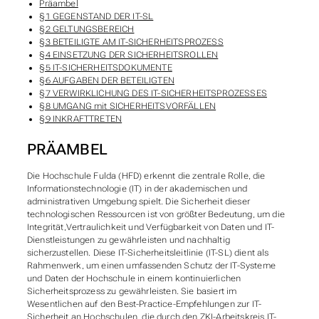
Präambel
§1 GEGENSTAND DER IT-SL
§2 GELTUNGSBEREICH
§3 BETEILIGTE AM IT-SICHERHEITSPROZESS
§4 EINSETZUNG DER SICHERHEITSROLLEN
§5 IT-SICHERHEITSDOKUMENTE
§6 AUFGABEN DER BETEILIGTEN
§7 VERWIRKLICHUNG DES IT-SICHERHEITSPROZESSES
§8 UMGANG mit SICHERHEITSVORFÄLLEN
§9 INKRAFTTRETEN
PRÄAMBEL
Die Hochschule Fulda (HFD) erkennt die zentrale Rolle, die
Informationstechnologie (IT) in der akademischen und
administrativen Umgebung spielt. Die Sicherheit dieser
technologischen Ressourcen ist von größter Bedeutung, um die
Integrität,Vertraulichkeit und Verfügbarkeit von Daten und IT-
Dienstleistungen zu gewährleisten und nachhaltig
sicherzustellen. Diese IT-Sicherheitsleitlinie (IT-SL) dient als
Rahmenwerk, um einen umfassenden Schutz der IT-Systeme
und Daten der Hochschule in einem kontinuierlichen
Sicherheitsprozess zu gewährleisten. Sie basiert im
Wesentlichen auf den Best-Practice-Empfehlungen zur IT-
Sicherheit an Hochschulen, die durch den ZKI-Arbeitskreis IT-