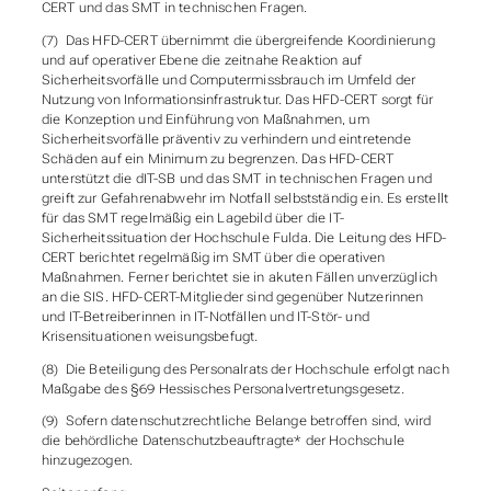
CERT und das SMT in technischen Fragen.
(7) Das HFD-CERT übernimmt die übergreifende Koordinierung
und auf operativer Ebene die zeitnahe Reaktion auf
Sicherheitsvorfälle und Computermissbrauch im Umfeld der
Nutzung von Informationsinfrastruktur. Das HFD-CERT sorgt für
die Konzeption und Einführung von Maßnahmen, um
Sicherheitsvorfälle präventiv zu verhindern und eintretende
Schäden auf ein Minimum zu begrenzen. Das HFD-CERT
unterstützt die dIT-SB und das SMT in technischen Fragen und
greift zur Gefahrenabwehr im Notfall selbstständig ein. Es erstellt
für das SMT regelmäßig ein Lagebild über die IT-
Sicherheitssituation der Hochschule Fulda. Die Leitung des HFD-
CERT berichtet regelmäßig im SMT über die operativen
Maßnahmen. Ferner berichtet sie in akuten Fällen unverzüglich
an die SIS. HFD-CERT-Mitglieder sind gegenüber Nutzer
innen
und IT-Betreiber
innen in IT-Notfällen und IT-Stör- und
Krisensituationen weisungsbefugt.
(8) Die Beteiligung des Personalrats der Hochschule erfolgt nach
Maßgabe des §69 Hessisches Personalvertretungsgesetz.
(9) Sofern datenschutzrechtliche Belange betroffen sind, wird
die behördliche Datenschutzbeauftragte* der Hochschule
hinzugezogen.